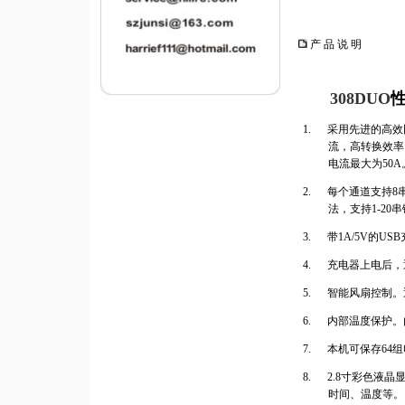
产 品 说 明
308
DUO
1.
采用先进的高效
流，高转换效率
电流最大为
50A
2.
每个通道支持
8
法，支持
1-20
串
3.
带
1A/5V
的
USB
4.
充电器上电后，
5.
智能风扇控制。
6.
内部温度保护。
7.
本机可保存
64
组
8.
2.8
寸彩色液晶
时间、温度等。