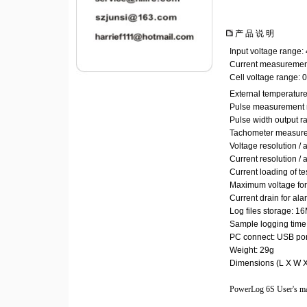
产 品 说 明
Input voltage range:
Current measuremen
Cell voltage range:
External temperatu
Pulse measurement
Pulse width output r
Tachometer measur
Voltage resolution /
Current resolution /
Current loading of t
Maximum voltage for
Current drain for al
Log files storage: 1
Sample logging time
PC connect: USB por
Weight: 29g
Dimensions (L X W 
PowerLog 6S User's m